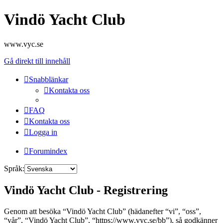
Vindö Yacht Club
www.vyc.se
Gå direkt till innehåll
Snabblänkar
Kontakta oss
FAQ
Kontakta oss
Logga in
Forumindex
Språk:
Vindö Yacht Club - Registrering
Genom att besöka “Vindö Yacht Club” (hädanefter “vi”, “oss”,
“vår”, “Vindö Yacht Club”, “https://www.vyc.se/bb”), så godkänner