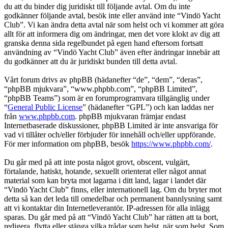
du att du binder dig juridiskt till följande avtal. Om du inte
godkänner följande avtal, besök inte eller använd inte “Vindö Yacht
Club”. Vi kan ändra detta avtal när som helst och vi kommer att göra
allt för att informera dig om ändringar, men det vore klokt av dig att
granska denna sida regelbundet på egen hand eftersom fortsatt
användning av “Vindö Yacht Club” även efter ändringar innebär att
du godkänner att du är juridiskt bunden till detta avtal.
Vårt forum drivs av phpBB (hädanefter “de”, “dem”, “deras”,
“phpBB mjukvara”, “www.phpbb.com”, “phpBB Limited”,
“phpBB Teams”) som är en forumprogramvara tillgänglig under
“
General Public License
” (hädanefter “GPL”) och kan laddas ner
från
www.phpbb.com
. phpBB mjukvaran främjar endast
Internetbaserade diskussioner, phpBB Limited är inte ansvariga för
vad vi tillåter och/eller förbjuder för innehåll och/eller uppförande.
För mer information om phpBB, besök
https://www.phpbb.com/
.
Du går med på att inte posta något grovt, obscent, vulgärt,
förtalande, hatiskt, hotande, sexuellt orienterat eller något annat
material som kan bryta mot lagarna i ditt land, lagar i landet där
“Vindö Yacht Club” finns, eller internationell lag. Om du bryter mot
detta så kan det leda till omedelbar och permanent bannlysning samt
att vi kontaktar din Internetleverantör. IP-adressen för alla inlägg
sparas. Du går med på att “Vindö Yacht Club” har rätten att ta bort,
redigera, flytta eller stänga vilka trådar som helst, när som helst. Som