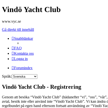
Vindö Yacht Club
www.vyc.se
Gå direkt till innehåll
Snabblänkar
FAQ
Kontakta oss
Logga in
Forumindex
Språk:
Vindö Yacht Club - Registrering
Genom att besöka “Vindö Yacht Club” (hädanefter “vi”, “oss”, “vår”, “
avtal, besök inte eller använd inte “Vindö Yacht Club”. Vi kan ändra d
regelbundet på egen hand eftersom fortsatt användning av “Vindö Yacht 