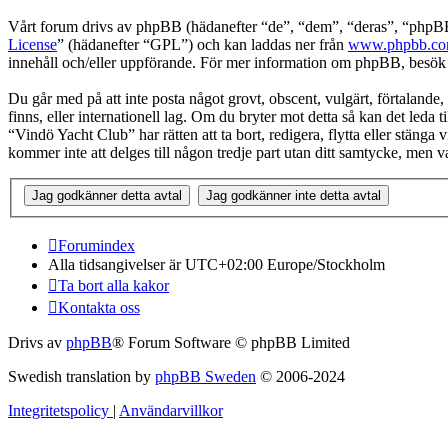
Vårt forum drivs av phpBB (hädanefter “de”, “dem”, “deras”, “ph
License
” (hädanefter “GPL”) och kan laddas ner från
www.phpbb.c
innehåll och/eller uppförande. För mer information om phpBB, besö
Du går med på att inte posta något grovt, obscent, vulgärt, förtalande, 
finns, eller internationell lag. Om du bryter mot detta så kan det leda
“Vindö Yacht Club” har rätten att ta bort, redigera, flytta eller stäng
kommer inte att delges till någon tredje part utan ditt samtycke, men
Forumindex
Alla tidsangivelser är UTC+02:00 Europe/Stockholm
Ta bort alla kakor
Kontakta oss
Drivs av
phpBB
® Forum Software © phpBB Limited
Swedish translation by
phpBB Sweden
© 2006-2024
Integritetspolicy
|
Användarvillkor