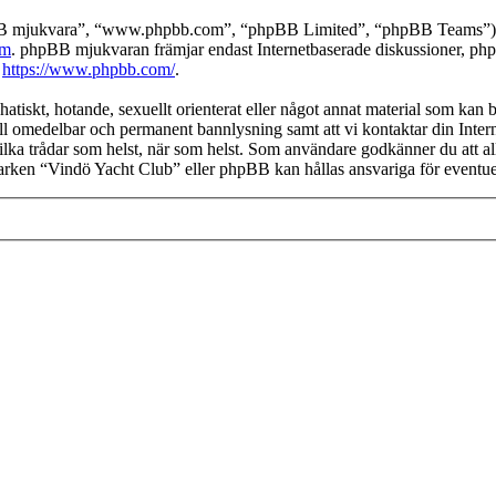
pBB mjukvara”, “www.phpbb.com”, “phpBB Limited”, “phpBB Teams”) s
om
. phpBB mjukvaran främjar endast Internetbaserade diskussioner, phpBB
k
https://www.phpbb.com/
.
hatiskt, hotande, sexuellt orienterat eller något annat material som kan 
 till omedelbar och permanent bannlysning samt att vi kontaktar din Inter
a vilka trådar som helst, när som helst. Som användare godkänner du att a
 varken “Vindö Yacht Club” eller phpBB kan hållas ansvariga för eventue