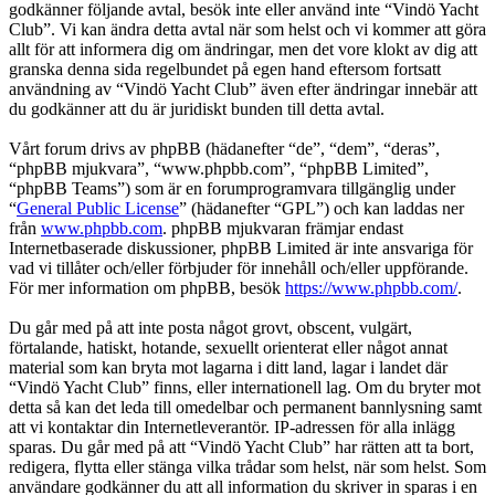
godkänner följande avtal, besök inte eller använd inte “Vindö Yacht
Club”. Vi kan ändra detta avtal när som helst och vi kommer att göra
allt för att informera dig om ändringar, men det vore klokt av dig att
granska denna sida regelbundet på egen hand eftersom fortsatt
användning av “Vindö Yacht Club” även efter ändringar innebär att
du godkänner att du är juridiskt bunden till detta avtal.
Vårt forum drivs av phpBB (hädanefter “de”, “dem”, “deras”,
“phpBB mjukvara”, “www.phpbb.com”, “phpBB Limited”,
“phpBB Teams”) som är en forumprogramvara tillgänglig under
“
General Public License
” (hädanefter “GPL”) och kan laddas ner
från
www.phpbb.com
. phpBB mjukvaran främjar endast
Internetbaserade diskussioner, phpBB Limited är inte ansvariga för
vad vi tillåter och/eller förbjuder för innehåll och/eller uppförande.
För mer information om phpBB, besök
https://www.phpbb.com/
.
Du går med på att inte posta något grovt, obscent, vulgärt,
förtalande, hatiskt, hotande, sexuellt orienterat eller något annat
material som kan bryta mot lagarna i ditt land, lagar i landet där
“Vindö Yacht Club” finns, eller internationell lag. Om du bryter mot
detta så kan det leda till omedelbar och permanent bannlysning samt
att vi kontaktar din Internetleverantör. IP-adressen för alla inlägg
sparas. Du går med på att “Vindö Yacht Club” har rätten att ta bort,
redigera, flytta eller stänga vilka trådar som helst, när som helst. Som
användare godkänner du att all information du skriver in sparas i en