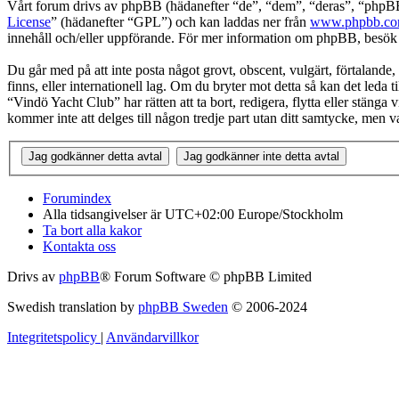
Vårt forum drivs av phpBB (hädanefter “de”, “dem”, “deras”, “ph
License
” (hädanefter “GPL”) och kan laddas ner från
www.phpbb.c
innehåll och/eller uppförande. För mer information om phpBB, besö
Du går med på att inte posta något grovt, obscent, vulgärt, förtalande, 
finns, eller internationell lag. Om du bryter mot detta så kan det leda
“Vindö Yacht Club” har rätten att ta bort, redigera, flytta eller stäng
kommer inte att delges till någon tredje part utan ditt samtycke, men
Forumindex
Alla tidsangivelser är UTC+02:00 Europe/Stockholm
Ta bort alla kakor
Kontakta oss
Drivs av
phpBB
® Forum Software © phpBB Limited
Swedish translation by
phpBB Sweden
© 2006-2024
Integritetspolicy
|
Användarvillkor