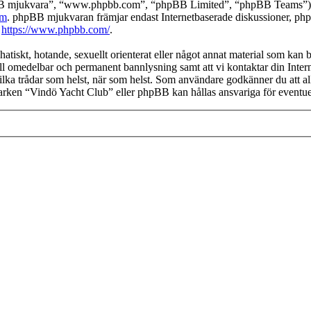
pBB mjukvara”, “www.phpbb.com”, “phpBB Limited”, “phpBB Teams”) s
om
. phpBB mjukvaran främjar endast Internetbaserade diskussioner, phpBB
k
https://www.phpbb.com/
.
hatiskt, hotande, sexuellt orienterat eller något annat material som kan 
 till omedelbar och permanent bannlysning samt att vi kontaktar din Inter
a vilka trådar som helst, när som helst. Som användare godkänner du att a
 varken “Vindö Yacht Club” eller phpBB kan hållas ansvariga för eventue