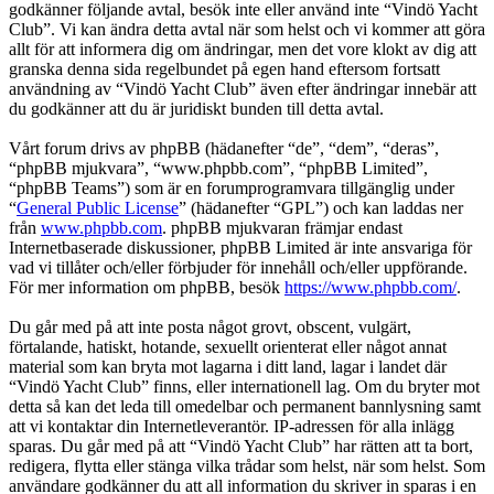
godkänner följande avtal, besök inte eller använd inte “Vindö Yacht
Club”. Vi kan ändra detta avtal när som helst och vi kommer att göra
allt för att informera dig om ändringar, men det vore klokt av dig att
granska denna sida regelbundet på egen hand eftersom fortsatt
användning av “Vindö Yacht Club” även efter ändringar innebär att
du godkänner att du är juridiskt bunden till detta avtal.
Vårt forum drivs av phpBB (hädanefter “de”, “dem”, “deras”,
“phpBB mjukvara”, “www.phpbb.com”, “phpBB Limited”,
“phpBB Teams”) som är en forumprogramvara tillgänglig under
“
General Public License
” (hädanefter “GPL”) och kan laddas ner
från
www.phpbb.com
. phpBB mjukvaran främjar endast
Internetbaserade diskussioner, phpBB Limited är inte ansvariga för
vad vi tillåter och/eller förbjuder för innehåll och/eller uppförande.
För mer information om phpBB, besök
https://www.phpbb.com/
.
Du går med på att inte posta något grovt, obscent, vulgärt,
förtalande, hatiskt, hotande, sexuellt orienterat eller något annat
material som kan bryta mot lagarna i ditt land, lagar i landet där
“Vindö Yacht Club” finns, eller internationell lag. Om du bryter mot
detta så kan det leda till omedelbar och permanent bannlysning samt
att vi kontaktar din Internetleverantör. IP-adressen för alla inlägg
sparas. Du går med på att “Vindö Yacht Club” har rätten att ta bort,
redigera, flytta eller stänga vilka trådar som helst, när som helst. Som
användare godkänner du att all information du skriver in sparas i en