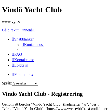
Vindö Yacht Club
www.vyc.se
Gå direkt till innehåll
Snabblänkar
Kontakta oss
FAQ
Kontakta oss
Logga in
Forumindex
Språk:
Vindö Yacht Club - Registrering
Genom att besöka “Vindö Yacht Club” (hädanefter “vi”, “oss”,
“vår”, “Vindö Yacht Club”, “https://www.vyc.se/bb”), så godkänner