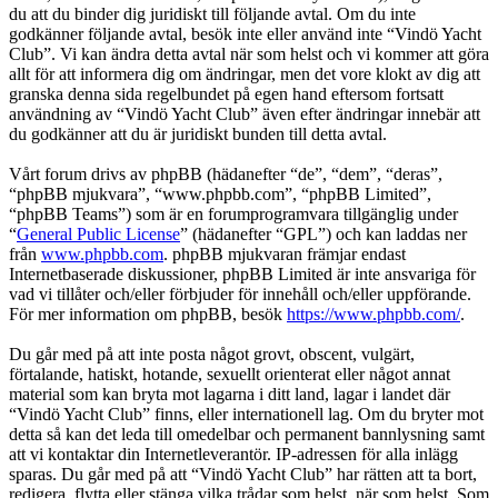
du att du binder dig juridiskt till följande avtal. Om du inte
godkänner följande avtal, besök inte eller använd inte “Vindö Yacht
Club”. Vi kan ändra detta avtal när som helst och vi kommer att göra
allt för att informera dig om ändringar, men det vore klokt av dig att
granska denna sida regelbundet på egen hand eftersom fortsatt
användning av “Vindö Yacht Club” även efter ändringar innebär att
du godkänner att du är juridiskt bunden till detta avtal.
Vårt forum drivs av phpBB (hädanefter “de”, “dem”, “deras”,
“phpBB mjukvara”, “www.phpbb.com”, “phpBB Limited”,
“phpBB Teams”) som är en forumprogramvara tillgänglig under
“
General Public License
” (hädanefter “GPL”) och kan laddas ner
från
www.phpbb.com
. phpBB mjukvaran främjar endast
Internetbaserade diskussioner, phpBB Limited är inte ansvariga för
vad vi tillåter och/eller förbjuder för innehåll och/eller uppförande.
För mer information om phpBB, besök
https://www.phpbb.com/
.
Du går med på att inte posta något grovt, obscent, vulgärt,
förtalande, hatiskt, hotande, sexuellt orienterat eller något annat
material som kan bryta mot lagarna i ditt land, lagar i landet där
“Vindö Yacht Club” finns, eller internationell lag. Om du bryter mot
detta så kan det leda till omedelbar och permanent bannlysning samt
att vi kontaktar din Internetleverantör. IP-adressen för alla inlägg
sparas. Du går med på att “Vindö Yacht Club” har rätten att ta bort,
redigera, flytta eller stänga vilka trådar som helst, när som helst. Som