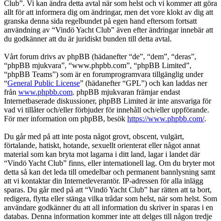
Club”. Vi kan ändra detta avtal när som helst och vi kommer att göra
allt för att informera dig om ändringar, men det vore klokt av dig att
granska denna sida regelbundet på egen hand eftersom fortsatt
användning av “Vindö Yacht Club” även efter ändringar innebär att
du godkänner att du är juridiskt bunden till detta avtal.
Vårt forum drivs av phpBB (hädanefter “de”, “dem”, “deras”,
“phpBB mjukvara”, “www.phpbb.com”, “phpBB Limited”,
“phpBB Teams”) som är en forumprogramvara tillgänglig under
“
General Public License
” (hädanefter “GPL”) och kan laddas ner
från
www.phpbb.com
. phpBB mjukvaran främjar endast
Internetbaserade diskussioner, phpBB Limited är inte ansvariga för
vad vi tillåter och/eller förbjuder för innehåll och/eller uppförande.
För mer information om phpBB, besök
https://www.phpbb.com/
.
Du går med på att inte posta något grovt, obscent, vulgärt,
förtalande, hatiskt, hotande, sexuellt orienterat eller något annat
material som kan bryta mot lagarna i ditt land, lagar i landet där
“Vindö Yacht Club” finns, eller internationell lag. Om du bryter mot
detta så kan det leda till omedelbar och permanent bannlysning samt
att vi kontaktar din Internetleverantör. IP-adressen för alla inlägg
sparas. Du går med på att “Vindö Yacht Club” har rätten att ta bort,
redigera, flytta eller stänga vilka trådar som helst, när som helst. Som
användare godkänner du att all information du skriver in sparas i en
databas. Denna information kommer inte att delges till någon tredje