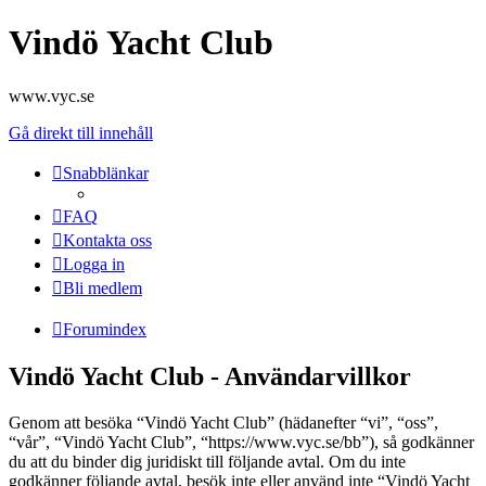
Vindö Yacht Club
www.vyc.se
Gå direkt till innehåll
Snabblänkar
FAQ
Kontakta oss
Logga in
Bli medlem
Forumindex
Vindö Yacht Club - Användarvillkor
Genom att besöka “Vindö Yacht Club” (hädanefter “vi”, “oss”,
“vår”, “Vindö Yacht Club”, “https://www.vyc.se/bb”), så godkänner
du att du binder dig juridiskt till följande avtal. Om du inte
godkänner följande avtal, besök inte eller använd inte “Vindö Yacht