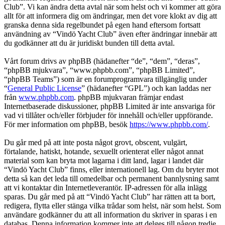
Club”. Vi kan ändra detta avtal när som helst och vi kommer att göra
allt för att informera dig om ändringar, men det vore klokt av dig att
granska denna sida regelbundet på egen hand eftersom fortsatt
användning av “Vindö Yacht Club” även efter ändringar innebär att
du godkänner att du är juridiskt bunden till detta avtal.
Vårt forum drivs av phpBB (hädanefter “de”, “dem”, “deras”,
“phpBB mjukvara”, “www.phpbb.com”, “phpBB Limited”,
“phpBB Teams”) som är en forumprogramvara tillgänglig under
“
General Public License
” (hädanefter “GPL”) och kan laddas ner
från
www.phpbb.com
. phpBB mjukvaran främjar endast
Internetbaserade diskussioner, phpBB Limited är inte ansvariga för
vad vi tillåter och/eller förbjuder för innehåll och/eller uppförande.
För mer information om phpBB, besök
https://www.phpbb.com/
.
Du går med på att inte posta något grovt, obscent, vulgärt,
förtalande, hatiskt, hotande, sexuellt orienterat eller något annat
material som kan bryta mot lagarna i ditt land, lagar i landet där
“Vindö Yacht Club” finns, eller internationell lag. Om du bryter mot
detta så kan det leda till omedelbar och permanent bannlysning samt
att vi kontaktar din Internetleverantör. IP-adressen för alla inlägg
sparas. Du går med på att “Vindö Yacht Club” har rätten att ta bort,
redigera, flytta eller stänga vilka trådar som helst, när som helst. Som
användare godkänner du att all information du skriver in sparas i en
databas. Denna information kommer inte att delges till någon tredje