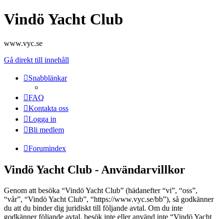
Vindö Yacht Club
www.vyc.se
Gå direkt till innehåll
Snabblänkar
FAQ
Kontakta oss
Logga in
Bli medlem
Forumindex
Vindö Yacht Club - Användarvillkor
Genom att besöka “Vindö Yacht Club” (hädanefter “vi”, “oss”,
“vår”, “Vindö Yacht Club”, “https://www.vyc.se/bb”), så godkänner
du att du binder dig juridiskt till följande avtal. Om du inte
godkänner följande avtal, besök inte eller använd inte “Vindö Yacht