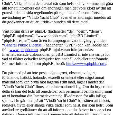
Club”. Vi kan ändra detta avtal när som helst och vi kommer att göra
allt för att informera dig om ändringar, men det vore klokt av dig att
granska denna sida regelbundet på egen hand eftersom fortsatt
användning av “Vindö Yacht Club” även efter ändringar innebär att
du godkänner att du är juridiskt bunden till detta avtal.
Vårt forum drivs av phpBB (hädanefter “de”, “dem”, “deras”,
“phpBB mjukvara”, “www.phpbb.com”, “phpBB Limited”,
“phpBB Teams”) som är en forumprogramvara tillgänglig under
“
General Public License
” (hädanefter “GPL”) och kan laddas ner
från
www.phpbb.com
. phpBB mjukvaran främjar endast
Internetbaserade diskussioner, phpBB Limited är inte ansvariga för
vad vi tillåter och/eller förbjuder för innehåll och/eller uppförande.
För mer information om phpBB, besök
https://www.phpbb.com/
.
Du går med på att inte posta något grovt, obscent, vulgärt,
förtalande, hatiskt, hotande, sexuellt orienterat eller något annat
material som kan bryta mot lagarna i ditt land, lagar i landet där
“Vindö Yacht Club” finns, eller internationell lag. Om du bryter mot
detta så kan det leda till omedelbar och permanent bannlysning samt
att vi kontaktar din Internetleverantör. IP-adressen för alla inlägg
sparas. Du går med på att “Vindö Yacht Club” har rätten att ta bort,
redigera, flytta eller stänga vilka trådar som helst, när som helst. Som
användare godkänner du att all information du skriver in sparas i en
databas. Denna information kommer inte att delges till någon tredje