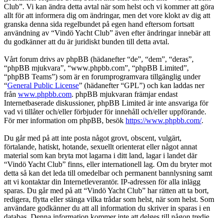
Club”. Vi kan ändra detta avtal när som helst och vi kommer att göra
allt för att informera dig om ändringar, men det vore klokt av dig att
granska denna sida regelbundet på egen hand eftersom fortsatt
användning av “Vindö Yacht Club” även efter ändringar innebär att
du godkänner att du är juridiskt bunden till detta avtal.
Vårt forum drivs av phpBB (hädanefter “de”, “dem”, “deras”,
“phpBB mjukvara”, “www.phpbb.com”, “phpBB Limited”,
“phpBB Teams”) som är en forumprogramvara tillgänglig under
“
General Public License
” (hädanefter “GPL”) och kan laddas ner
från
www.phpbb.com
. phpBB mjukvaran främjar endast
Internetbaserade diskussioner, phpBB Limited är inte ansvariga för
vad vi tillåter och/eller förbjuder för innehåll och/eller uppförande.
För mer information om phpBB, besök
https://www.phpbb.com/
.
Du går med på att inte posta något grovt, obscent, vulgärt,
förtalande, hatiskt, hotande, sexuellt orienterat eller något annat
material som kan bryta mot lagarna i ditt land, lagar i landet där
“Vindö Yacht Club” finns, eller internationell lag. Om du bryter mot
detta så kan det leda till omedelbar och permanent bannlysning samt
att vi kontaktar din Internetleverantör. IP-adressen för alla inlägg
sparas. Du går med på att “Vindö Yacht Club” har rätten att ta bort,
redigera, flytta eller stänga vilka trådar som helst, när som helst. Som
användare godkänner du att all information du skriver in sparas i en
databas. Denna information kommer inte att delges till någon tredje