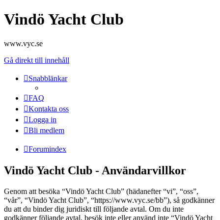
Vindö Yacht Club
www.vyc.se
Gå direkt till innehåll
Snabblänkar
FAQ
Kontakta oss
Logga in
Bli medlem
Forumindex
Vindö Yacht Club - Användarvillkor
Genom att besöka “Vindö Yacht Club” (hädanefter “vi”, “oss”,
“vår”, “Vindö Yacht Club”, “https://www.vyc.se/bb”), så godkänner
du att du binder dig juridiskt till följande avtal. Om du inte
godkänner följande avtal, besök inte eller använd inte “Vindö Yacht