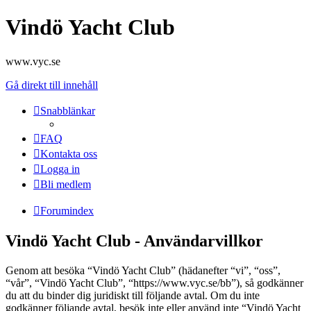
Vindö Yacht Club
www.vyc.se
Gå direkt till innehåll
Snabblänkar
FAQ
Kontakta oss
Logga in
Bli medlem
Forumindex
Vindö Yacht Club - Användarvillkor
Genom att besöka “Vindö Yacht Club” (hädanefter “vi”, “oss”,
“vår”, “Vindö Yacht Club”, “https://www.vyc.se/bb”), så godkänner
du att du binder dig juridiskt till följande avtal. Om du inte
godkänner följande avtal, besök inte eller använd inte “Vindö Yacht