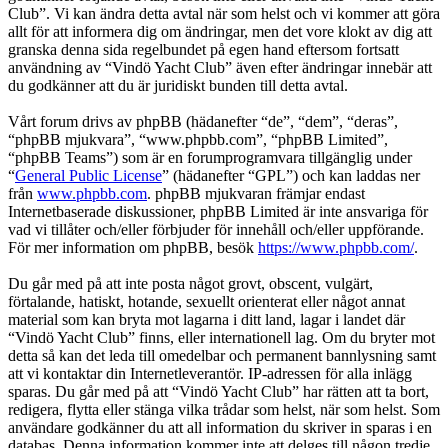
Club”. Vi kan ändra detta avtal när som helst och vi kommer att göra
allt för att informera dig om ändringar, men det vore klokt av dig att
granska denna sida regelbundet på egen hand eftersom fortsatt
användning av “Vindö Yacht Club” även efter ändringar innebär att
du godkänner att du är juridiskt bunden till detta avtal.
Vårt forum drivs av phpBB (hädanefter “de”, “dem”, “deras”,
“phpBB mjukvara”, “www.phpbb.com”, “phpBB Limited”,
“phpBB Teams”) som är en forumprogramvara tillgänglig under
“
General Public License
” (hädanefter “GPL”) och kan laddas ner
från
www.phpbb.com
. phpBB mjukvaran främjar endast
Internetbaserade diskussioner, phpBB Limited är inte ansvariga för
vad vi tillåter och/eller förbjuder för innehåll och/eller uppförande.
För mer information om phpBB, besök
https://www.phpbb.com/
.
Du går med på att inte posta något grovt, obscent, vulgärt,
förtalande, hatiskt, hotande, sexuellt orienterat eller något annat
material som kan bryta mot lagarna i ditt land, lagar i landet där
“Vindö Yacht Club” finns, eller internationell lag. Om du bryter mot
detta så kan det leda till omedelbar och permanent bannlysning samt
att vi kontaktar din Internetleverantör. IP-adressen för alla inlägg
sparas. Du går med på att “Vindö Yacht Club” har rätten att ta bort,
redigera, flytta eller stänga vilka trådar som helst, när som helst. Som
användare godkänner du att all information du skriver in sparas i en
databas. Denna information kommer inte att delges till någon tredje