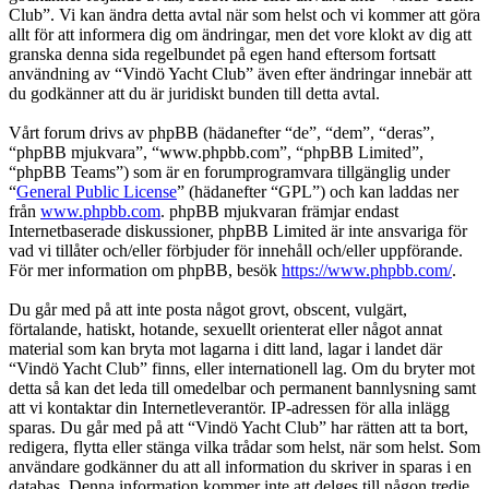
Club”. Vi kan ändra detta avtal när som helst och vi kommer att göra
allt för att informera dig om ändringar, men det vore klokt av dig att
granska denna sida regelbundet på egen hand eftersom fortsatt
användning av “Vindö Yacht Club” även efter ändringar innebär att
du godkänner att du är juridiskt bunden till detta avtal.
Vårt forum drivs av phpBB (hädanefter “de”, “dem”, “deras”,
“phpBB mjukvara”, “www.phpbb.com”, “phpBB Limited”,
“phpBB Teams”) som är en forumprogramvara tillgänglig under
“
General Public License
” (hädanefter “GPL”) och kan laddas ner
från
www.phpbb.com
. phpBB mjukvaran främjar endast
Internetbaserade diskussioner, phpBB Limited är inte ansvariga för
vad vi tillåter och/eller förbjuder för innehåll och/eller uppförande.
För mer information om phpBB, besök
https://www.phpbb.com/
.
Du går med på att inte posta något grovt, obscent, vulgärt,
förtalande, hatiskt, hotande, sexuellt orienterat eller något annat
material som kan bryta mot lagarna i ditt land, lagar i landet där
“Vindö Yacht Club” finns, eller internationell lag. Om du bryter mot
detta så kan det leda till omedelbar och permanent bannlysning samt
att vi kontaktar din Internetleverantör. IP-adressen för alla inlägg
sparas. Du går med på att “Vindö Yacht Club” har rätten att ta bort,
redigera, flytta eller stänga vilka trådar som helst, när som helst. Som
användare godkänner du att all information du skriver in sparas i en
databas. Denna information kommer inte att delges till någon tredje