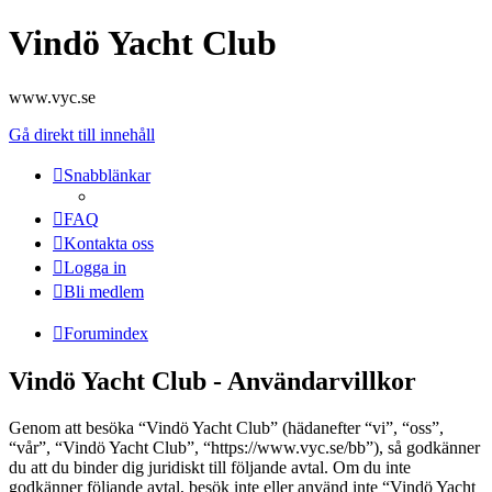
Vindö Yacht Club
www.vyc.se
Gå direkt till innehåll
Snabblänkar
FAQ
Kontakta oss
Logga in
Bli medlem
Forumindex
Vindö Yacht Club - Användarvillkor
Genom att besöka “Vindö Yacht Club” (hädanefter “vi”, “oss”,
“vår”, “Vindö Yacht Club”, “https://www.vyc.se/bb”), så godkänner
du att du binder dig juridiskt till följande avtal. Om du inte
godkänner följande avtal, besök inte eller använd inte “Vindö Yacht