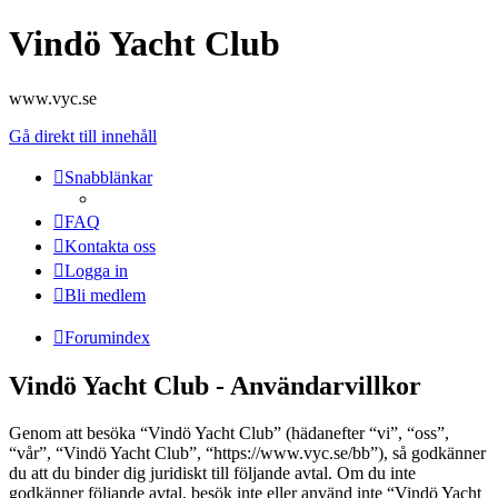
Vindö Yacht Club
www.vyc.se
Gå direkt till innehåll
Snabblänkar
FAQ
Kontakta oss
Logga in
Bli medlem
Forumindex
Vindö Yacht Club - Användarvillkor
Genom att besöka “Vindö Yacht Club” (hädanefter “vi”, “oss”,
“vår”, “Vindö Yacht Club”, “https://www.vyc.se/bb”), så godkänner
du att du binder dig juridiskt till följande avtal. Om du inte
godkänner följande avtal, besök inte eller använd inte “Vindö Yacht