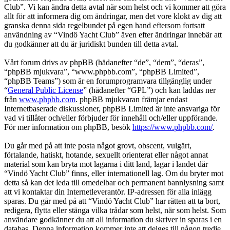
Club”. Vi kan ändra detta avtal när som helst och vi kommer att göra
allt för att informera dig om ändringar, men det vore klokt av dig att
granska denna sida regelbundet på egen hand eftersom fortsatt
användning av “Vindö Yacht Club” även efter ändringar innebär att
du godkänner att du är juridiskt bunden till detta avtal.
Vårt forum drivs av phpBB (hädanefter “de”, “dem”, “deras”,
“phpBB mjukvara”, “www.phpbb.com”, “phpBB Limited”,
“phpBB Teams”) som är en forumprogramvara tillgänglig under
“
General Public License
” (hädanefter “GPL”) och kan laddas ner
från
www.phpbb.com
. phpBB mjukvaran främjar endast
Internetbaserade diskussioner, phpBB Limited är inte ansvariga för
vad vi tillåter och/eller förbjuder för innehåll och/eller uppförande.
För mer information om phpBB, besök
https://www.phpbb.com/
.
Du går med på att inte posta något grovt, obscent, vulgärt,
förtalande, hatiskt, hotande, sexuellt orienterat eller något annat
material som kan bryta mot lagarna i ditt land, lagar i landet där
“Vindö Yacht Club” finns, eller internationell lag. Om du bryter mot
detta så kan det leda till omedelbar och permanent bannlysning samt
att vi kontaktar din Internetleverantör. IP-adressen för alla inlägg
sparas. Du går med på att “Vindö Yacht Club” har rätten att ta bort,
redigera, flytta eller stänga vilka trådar som helst, när som helst. Som
användare godkänner du att all information du skriver in sparas i en
databas. Denna information kommer inte att delges till någon tredje