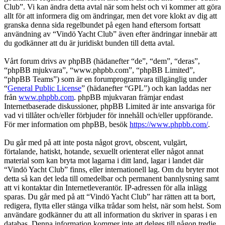
Club”. Vi kan ändra detta avtal när som helst och vi kommer att göra
allt för att informera dig om ändringar, men det vore klokt av dig att
granska denna sida regelbundet på egen hand eftersom fortsatt
användning av “Vindö Yacht Club” även efter ändringar innebär att
du godkänner att du är juridiskt bunden till detta avtal.
Vårt forum drivs av phpBB (hädanefter “de”, “dem”, “deras”,
“phpBB mjukvara”, “www.phpbb.com”, “phpBB Limited”,
“phpBB Teams”) som är en forumprogramvara tillgänglig under
“
General Public License
” (hädanefter “GPL”) och kan laddas ner
från
www.phpbb.com
. phpBB mjukvaran främjar endast
Internetbaserade diskussioner, phpBB Limited är inte ansvariga för
vad vi tillåter och/eller förbjuder för innehåll och/eller uppförande.
För mer information om phpBB, besök
https://www.phpbb.com/
.
Du går med på att inte posta något grovt, obscent, vulgärt,
förtalande, hatiskt, hotande, sexuellt orienterat eller något annat
material som kan bryta mot lagarna i ditt land, lagar i landet där
“Vindö Yacht Club” finns, eller internationell lag. Om du bryter mot
detta så kan det leda till omedelbar och permanent bannlysning samt
att vi kontaktar din Internetleverantör. IP-adressen för alla inlägg
sparas. Du går med på att “Vindö Yacht Club” har rätten att ta bort,
redigera, flytta eller stänga vilka trådar som helst, när som helst. Som
användare godkänner du att all information du skriver in sparas i en
databas. Denna information kommer inte att delges till någon tredje