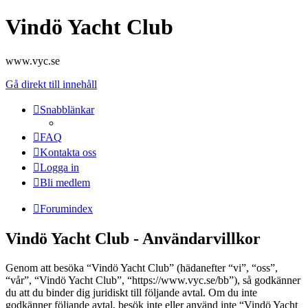
Vindö Yacht Club
www.vyc.se
Gå direkt till innehåll
Snabblänkar
FAQ
Kontakta oss
Logga in
Bli medlem
Forumindex
Vindö Yacht Club - Användarvillkor
Genom att besöka “Vindö Yacht Club” (hädanefter “vi”, “oss”,
“vår”, “Vindö Yacht Club”, “https://www.vyc.se/bb”), så godkänner
du att du binder dig juridiskt till följande avtal. Om du inte
godkänner följande avtal, besök inte eller använd inte “Vindö Yacht