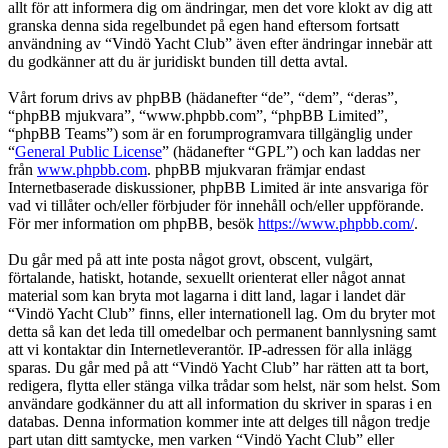
allt för att informera dig om ändringar, men det vore klokt av dig att
granska denna sida regelbundet på egen hand eftersom fortsatt
användning av “Vindö Yacht Club” även efter ändringar innebär att
du godkänner att du är juridiskt bunden till detta avtal.
Vårt forum drivs av phpBB (hädanefter “de”, “dem”, “deras”,
“phpBB mjukvara”, “www.phpbb.com”, “phpBB Limited”,
“phpBB Teams”) som är en forumprogramvara tillgänglig under
“
General Public License
” (hädanefter “GPL”) och kan laddas ner
från
www.phpbb.com
. phpBB mjukvaran främjar endast
Internetbaserade diskussioner, phpBB Limited är inte ansvariga för
vad vi tillåter och/eller förbjuder för innehåll och/eller uppförande.
För mer information om phpBB, besök
https://www.phpbb.com/
.
Du går med på att inte posta något grovt, obscent, vulgärt,
förtalande, hatiskt, hotande, sexuellt orienterat eller något annat
material som kan bryta mot lagarna i ditt land, lagar i landet där
“Vindö Yacht Club” finns, eller internationell lag. Om du bryter mot
detta så kan det leda till omedelbar och permanent bannlysning samt
att vi kontaktar din Internetleverantör. IP-adressen för alla inlägg
sparas. Du går med på att “Vindö Yacht Club” har rätten att ta bort,
redigera, flytta eller stänga vilka trådar som helst, när som helst. Som
användare godkänner du att all information du skriver in sparas i en
databas. Denna information kommer inte att delges till någon tredje
part utan ditt samtycke, men varken “Vindö Yacht Club” eller