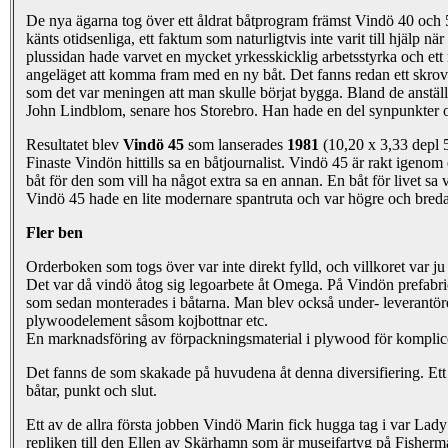
De nya ägarna tog över ett åldrat båtprogram främst Vindö 40 och 
känts otidsenliga, ett faktum som naturligtvis inte varit till hjälp n
plussidan hade varvet en mycket yrkesskicklig arbetsstyrka och ett
angeläget att komma fram med en ny båt. Det fanns redan ett skrov 
som det var meningen att man skulle börjat bygga. Bland de anstäl
John Lindblom, senare hos Storebro. Han hade en del synpunkter
Resultatet blev
Vindö 45
som lanserades
1981
(10,20 x 3,33 depl 5
Finaste Vindön hittills sa en båtjournalist. Vindö 45 är rakt igenom 
båt för den som vill ha något extra sa en annan. En båt för livet sa v
Vindö 45 hade en lite modernare spantruta och var högre och breda
Fler ben
Orderboken som togs över var inte direkt fylld, och villkoret var ju a
Det var då vindö åtog sig legoarbete åt Omega. På Vindön prefabr
som sedan monterades i båtarna. Man blev också under- leverantöre
plywoodelement såsom kojbottnar etc.
En marknadsföring av förpackningsmaterial i plywood för komplice
Det fanns de som skakade på huvudena åt denna diversifiering. Ett
båtar, punkt och slut.
Ett av de allra första jobben Vindö Marin fick hugga tag i var Lad
repliken till den Ellen av Skärhamn som är museifartyg på Fisherm