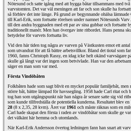
Nötesund och satte igång med att bygga båtar tillsammans med tv
varvstomten. Det var väl meningen att far och son skulle ha fortsatt 
så förblev det inte länge. På grund av begynnande ohälsa lämnade
till Karl-Erik, som fortsatte rörelsen under namnet Nötesunds Varv A
till den andra byggnaden med ett par av sina gubbar och fortsatte by
traditionellt manér. Men han övergav inte ritbordet. Hans penna sku
betydelse för varvets fortsatta liv.
Vid den här tiden tog några av varven på Västkusten emot ett antal
som utvandrat för att få bättre arbetsvillkor. Bland det tiotal som 
1960, fanns Christoph Rassy, en idag icke helt okänd varvsägare p
skulle gå långt var det ingen som betvivlade. Han var den arbetsa
säger en man som var med.
Första Vindöbåten
Folkbåten hade som sagt blivit en mycket populär familjebåt, men 
större båt, bättre lämpad för havssegling. 1958 hade Carl ritat och
tog han som utgångspunkt när han några år senare satte sig vid ritbo
som kunde tillfredställa de potentiella kunderna. Resultatet blev en
28
(8 x 2,35, 28 kvm). Året var
1961
och måste räknas som en milst
Carl hade skapat den första i raden av vindöbåtar som skulle ge var
det välkänt här hemma och utomlands.
När Karl-Erik Andersson övertog ledningen fann han snart att varve