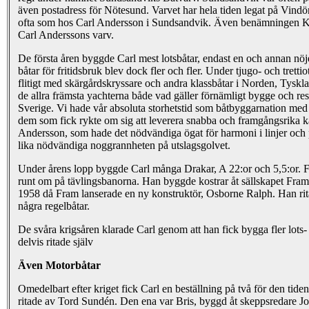
även postadress för Nötesund. Varvet har hela tiden legat på Vin
ofta som hos Carl Andersson i Sundsandvik. Även benämningen Klev
Carl Anderssons varv.
De första åren byggde Carl mest lotsbåtar, endast en och annan nöj
båtar för fritidsbruk blev dock fler och fler. Under tjugo- och trett
flitigt med skärgårdskryssare och andra klassbåtar i Norden, Tys
de allra främsta yachterna både vad gäller förnämligt bygge och re
Sverige. Vi hade vår absoluta storhetstid som båtbyggarnation me
dem som fick rykte om sig att leverera snabba och framgångsrika k
Andersson, som hade det nödvändiga ögat för harmoni i linjer och
lika nödvändiga noggrannheten på utslagsgolvet.
Under årens lopp byggde Carl många Drakar, A 22:or och 5,5:or. Fl
runt om på tävlingsbanorna. Han byggde kostrar åt sällskapet Fram,
1958 då Fram lanserade en ny konstruktör, Osborne Ralph. Han rita
några regelbåtar.
De svåra krigsåren klarade Carl genom att han fick bygga fler lots-
delvis ritade själv
Även Motorbåtar
Omedelbart efter kriget fick Carl en beställning på två för den tide
ritade av Tord Sundén. Den ena var Bris, byggd åt skeppsredare J