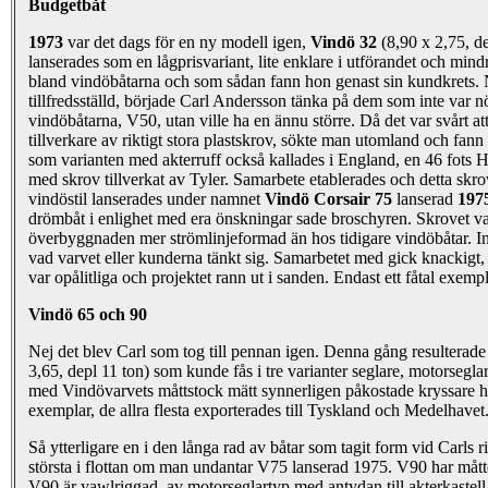
Budgetbåt
1973
var det dags för en ny modell igen,
Vindö 32
(8,90 x 2,75, d
lanserades som en lågprisvariant, lite enklare i utförandet och min
bland vindöbåtarna och som sådan fann hon genast sin kundkrets.
tillfredsställd, började Carl Andersson tänka på dem som inte var n
vindöbåtarna, V50, utan ville ha en ännu större. Då det var svårt att
tillverkare av riktigt stora plastskrov, sökte man utomland och fa
som varianten med akterruff också kallades i England, en 46 fots
med skrov tillverkat av Tyler. Samarbete etablerades och detta skro
vindöstil lanserades under namnet
Vindö Corsair 75
lanserad
197
drömbåt i enlighet med era önskningar sade broschyren. Skrovet va
överbyggnaden mer strömlinjeformad än hos tidigare vindöbåtar. I
vad varvet eller kunderna tänkt sig. Samarbetet med gick knackigt,
var opålitliga och projektet rann ut i sanden. Endast ett fåtal exempl
Vindö 65 och 90
Nej det blev Carl som tog till pennan igen. Denna gång resulterade
3,65, depl 11 ton) som kunde fås i tre varianter seglare, motorsegl
med Vindövarvets måttstock mätt synnerligen påkostade kryssare h
exemplar, de allra flesta exporterades till Tyskland och Medelhavet
Så ytterligare en i den långa rad av båtar som tagit form vid Carls r
största i flottan om man undantar V75 lanserad 1975. V90 har mått
V90 är yawlriggad, av motorseglartyp med antydan till akterkastell i