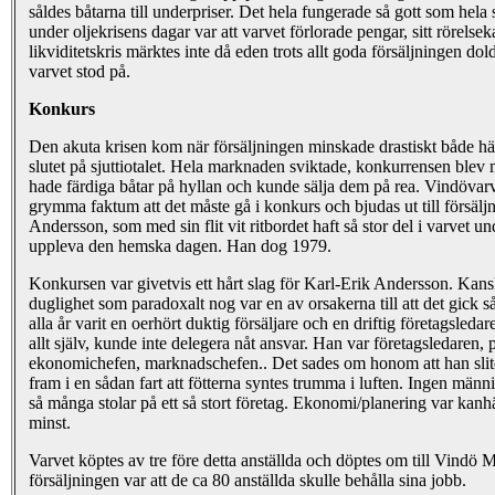
såldes båtarna till underpriser. Det hela fungerade så gott som hela
under oljekrisens dagar var att varvet förlorade pengar, sitt rörelse
likviditetskris märktes inte då eden trots allt goda försäljningen d
varvet stod på.
Konkurs
Den akuta krisen kom när försäljningen minskade drastiskt både h
slutet på sjuttiotalet. Hela marknaden sviktade, konkurrensen ble
hade färdiga båtar på hyllan och kunde sälja dem på rea. Vindövarv
grymma faktum att det måste gå i konkurs och bjudas ut till försäl
Andersson, som med sin flit vit ritbordet haft så stor del i varvet un
uppleva den hemska dagen. Han dog 1979.
Konkursen var givetvis ett hårt slag för Karl-Erik Andersson. Kan
duglighet som paradoxalt nog var en av orsakerna till att det gick s
alla år varit en oerhört duktig försäljare och en driftig företagsled
allt själv, kunde inte delegera nåt ansvar. Han var företagsledaren,
ekonomichefen, marknadschefen.. Det sades om honom att han slite
fram i en sådan fart att fötterna syntes trumma i luften. Ingen männi
så många stolar på ett så stort företag. Ekonomi/planering var ka
minst.
Varvet köptes av tre före detta anställda och döptes om till Vindö Ma
försäljningen var att de ca 80 anställda skulle behålla sina jobb.