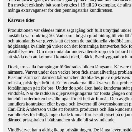
En mycket exklusiv båt som byggdes i 15 till 20 exemplar, de allra 
många extravaganser för den penningstarka kundkretsen.
Kärvare tider
Produktionen var således minst sagt igång och fullt utnyttjad under s
anställda var omkring 50. Vad som i högsta grad bidrog till vindö
och utomlands var givetvis att det som de traditionella vindöbåtarna
högklassiga kvalitén på virket och det förnämliga hantverket fick for
plastbåtsserien. Om man undantar undervattenskropp och fribord fin
att skåda och att komma i kontakt med, i däck, överbyggnad och i
Dock, trots alla framgångar förändrades bilden långsamt. Kärvare 
närmare. Varvet under den vackra bron fick snart allvarliga problem
Plastindustrin och därmed båtbranchen drabbades ju av oljekrisen.
minska, priskriget bröt ut. En av orsakerna till att varvet fick prob
försäljningen gått för bra. Under de goda åren hade kunderna stått 
vindöbåt. När de radikala oljeprisstegringarna för första gången ord
innehöll orderboken beställningar för ett helt år framåt. Den avgör
annullera kontrakten eller bygga och leverera till överenskommet pri
Carl-Erik Andersson valde att fortsätta producera och låta kundern
var alldeles för billigt. Ingen hade kunnat förutse att priset på oljan 
därmed prisspiralen i båtbranchen skulle bli så svindlande.
Vindövarvet hann aldrig ikapp prissättningen. De långa leveranstid