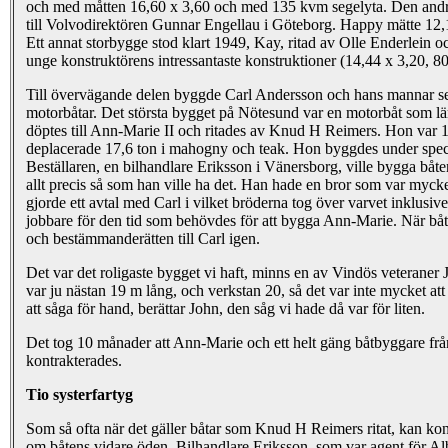
och med måtten 16,60 x 3,60 och med 135 kvm segelyta. Den and
till Volvodirektören Gunnar Engellau i Göteborg. Happy mätte 12,
Ett annat storbygge stod klart 1949, Kay, ritad av Olle Enderlein 
unge konstruktörens intressantaste konstruktioner (14,44 x 3,20, 8
Till övervägande delen byggde Carl Andersson och hans mannar se
motorbåtar. Det största bygget på Nötesund var en motorbåt som 
döptes till Ann-Marie II och ritades av Knud H Reimers. Hon var 
deplacerade 17,6 ton i mahogny och teak. Hon byggdes under speci
Beställaren, en bilhandlare Eriksson i Vänersborg, ville bygga båten 
allt precis så som han ville ha det. Han hade en bror som var mycke
gjorde ett avtal med Carl i vilket bröderna tog över varvet inklusi
jobbare för den tid som behövdes för att bygga Ann-Marie. När båte
och bestämmanderätten till Carl igen.
Det var det roligaste bygget vi haft, minns en av Vindös veterane
var ju nästan 19 m lång, och verkstan 20, så det var inte mycket att
att såga för hand, berättar John, den såg vi hade då var för liten.
Det tog 10 månader att Ann-Marie och ett helt gäng båtbyggare frå
kontrakterades.
Tio systerfartyg
Som så ofta när det gäller båtar som Knud H Reimers ritat, kan kon
om båtens vidare öden. Bilhandlare Eriksson, som var agent för Alb