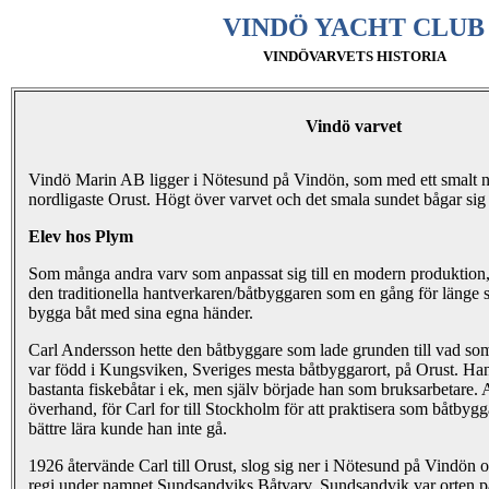
VINDÖ YACHT CLUB
VINDÖVARVETS HISTORIA
Vindö varvet
Vindö Marin AB ligger i Nötesund på Vindön, som med ett smalt n
nordligaste Orust. Högt över varvet och det smala sundet bågar sig b
Elev hos Plym
Som många andra varv som anpassat sig till en modern produktion, 
den traditionella hantverkaren/båtbyggaren som en gång för länge 
bygga båt med sina egna händer.
Carl Andersson hette den båtbyggare som lade grunden till vad so
var född i Kungsviken, Sveriges mesta båtbyggarort, på Orust. Han
bastanta fiskebåtar i ek, men själv började han som bruksarbetare. 
överhand, för Carl for till Stockholm för att praktisera som båtbyg
bättre lära kunde han inte gå.
1926 återvände Carl till Orust, slog sig ner i Nötesund på Vindön 
regi under namnet Sundsandviks Båtvarv. Sundsandvik var orten p