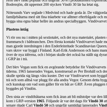
Hon blev raskt populär och ungefär 50% i produktionen exporterade
Bodensjön, dit uppemot 200 stycken Vindö 30 lär ha letat sig.
Nötesunds Varv seglade i Medvind och hade goda år. De välgjorda
familjebåtarna med sitt fina träarbete var alltmer efterfrågade och m
bygga sina egna båtar hellre än andras specialbyggen. Vindövarve
Plastens intåg
Vi rör oss nu i mitten på sextiotalet, och det nya materialet, plaste
frammarsch i båtbranchen. Den första kontakt Vindövarvet hade m
man gjorde inredningen i den Enderleinritade Scandinavian Queen,
vars skrov var byggt i Finland. Karl-Erik Andersson och hans manna
över de nya idéerna, och i början skulle det också ha ställt sig dyra
i GRP än i trä.
Det blev Vegan som fick en avgörande betydelse för Vindövarvets 
tiderna. 1965 lanserades Vegan, konstruerad av Per Brohäll och de
skulle sprida sig längs våra kuster. Det var Vindövarvet som byggde
trä och som alltså var plugg för alla andra Vegor. Genom detta bygg
och kunskap om vad som gäller för en båt av GRP. Även pluggen t
byggdes på Vindön.
Den sista av vindöbåtarna som fick äran att bli milstolpe var den lil
kom i GRP-version
1965
. Följande år var det dags för
Vindö 30
att
senare ritade Carl
Vindö 50
och ungefär samtidigt lanserades
Vind