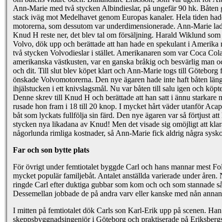
Ann-Marie med två stycken Albindieslar, på ungefär 90 hk. Båten
stack iväg mot Medelhavet genom Europas kanaler. Hela tiden had
motorerna, som dessutom var underdimensionerade. Ann-Marie lade
Knud H reste ner, det blev tal om försäljning. Harald Wiklund som j
Volvo, dök upp och berättade att han hade en spekulant i Amerika m
två stycken Volvodieslar i stället. Amerikanaren som var Coca Cola
amerikanska västkusten, var en ganska bråkig och besvärlig man oc
och dit. Till slut blev köpet klart och Ann-Marie togs till Göteborg 
önskade Volvomotorerna. Den nye ägaren hade inte haft båten läng
ihjälstucken i ett knivslagsmål. Nu var båten till salu igen och köp
Denne skrev till Knud H och berättade att han satt i ännu starkare
rusade hon fram i 18 till 20 knop. I mycket hårt väder utanför Aca
båt som lyckats fullfölja sin färd. Den nye ägaren var så förtjust att 
stycken nya likadana av Knud! Men det visade sig omöjligt att klara
någorlunda rimliga kostnader, så Ann-Marie fick aldrig några sysk
Far och son bytte plats
För övrigt under femtiotalet byggde Carl och hans mannar mest Fol
mycket populär familjebåt. Antalet anställda varierade under åren. 
ringde Carl efter duktiga gubbar som kom och och som stannade så
Dessemellan jobbade de på andra varv eller kanske med nån annan 
I mitten på femtiotalet dök Carls son Karl-Erik upp på scenen. Han h
skeppsbyggnadsingenjör i Göteborg och praktiserade på Eriksbergs