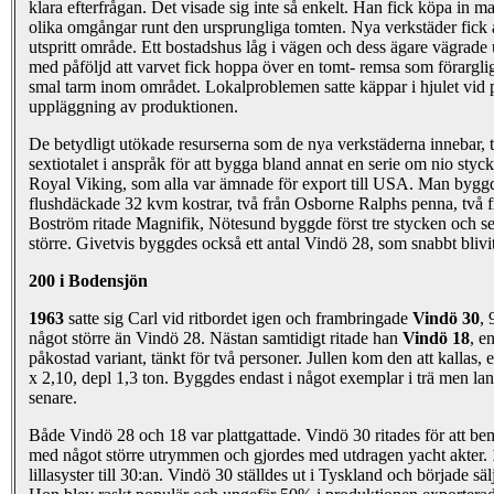
klara efterfrågan. Det visade sig inte så enkelt. Han fick köpa in ma
olika omgångar runt den ursprungliga tomten. Nya verkstäder fick 
utspritt område. Ett bostadshus låg i vägen och dess ägare vägrade 
med påföljd att varvet fick hoppa över en tomt- remsa som förargli
smal tarm inom området. Lokalproblemen satte käppar i hjulet vid p
uppläggning av produktionen.
De betydligt utökade resurserna som de nya verkstäderna innebar, t
sextiotalet i anspråk för att bygga bland annat en serie om nio styck
Royal Viking, som alla var ämnade för export till USA. Man bygg
flushdäckade 32 kvm kostrar, två från Osborne Ralphs penna, två 
Boström ritade Magnifik, Nötesund byggde först tre stycken och se
större. Givetvis byggdes också ett antal Vindö 28, som snabbt blivi
200 i Bodensjön
1963
satte sig Carl vid ritbordet igen och frambringade
Vindö 30
, 
något större än Vindö 28. Nästan samtidigt ritade han
Vindö 18
, e
påkostad variant, tänkt för två personer. Jullen kom den att kallas, 
x 2,10, depl 1,3 ton. Byggdes endast i något exemplar i trä men lans
senare.
Både Vindö 28 och 18 var plattgattade. Vindö 30 ritades för att bem
med något större utrymmen och gjordes med utdragen yacht akter.
lillasyster till 30:an. Vindö 30 ställdes ut i Tyskland och började s