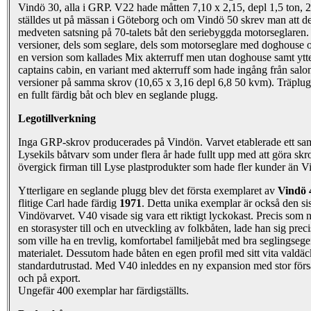
Vindö 30, alla i GRP. V22 hade måtten 7,10 x 2,15, depl 1,5 ton, 
ställdes ut på mässan i Göteborg och om Vindö 50 skrev man att de
medveten satsning på 70-talets båt den seriebyggda motorseglaren. 
versioner, dels som seglare, dels som motorseglare med doghouse 
en version som kallades Mix akterruff men utan doghouse samt ytt
captains cabin, en variant med akterruff som hade ingång från salon
versioner på samma skrov (10,65 x 3,16 depl 6,8 50 kvm). Träplugge
en fullt färdig båt och blev en seglande plugg.
Legotillverkning
Inga GRP-skrov producerades på Vindön. Varvet etablerade ett sa
Lysekils båtvarv som under flera år hade fullt upp med att göra sk
övergick firman till Lyse plastprodukter som hade fler kunder än V
Ytterligare en seglande plugg blev det första exemplaret av
Vindö 
flitige Carl hade färdig
1971
. Detta unika exemplar är också den si
Vindövarvet. V40 visade sig vara ett riktigt lyckokast. Precis so
en storasyster till och en utveckling av folkbåten, lade han sig prec
som ville ha en trevlig, komfortabel familjebåt med bra seglingsege
materialet. Dessutom hade båten en egen profil med sitt vita valdäc
standardutrustad. Med V40 inleddes en ny expansion med stor för
och på export.
Ungefär 400 exemplar har färdigställts.